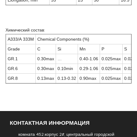
Elongation, min
35
25
30
16.5
Химический
состав:
A333/A 333M
Chemical Components (%)
Grade
C
Si
Mn
P
S
GR.1
0.30max
…
0.40-1.06
0.025max
0.025
GR.6
0.30max
0.10min
0.29-1.06
0.025max
0.025
GR.8
0.13max
0.13-0.32
0.90max
0.025max
0.025
КОНТАКТНАЯ ИНФОРМАЦИЯ
комната 452.корпус 2#, центральный городской