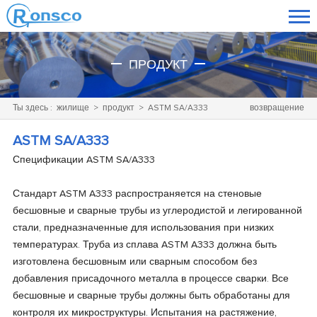
ПРОДУКТ
Ты здесь :
жилище
>
продукт
>
ASTM SA/A333
возвращение
ASTM SA/A333
Спецификации
ASTM SA/A333
Стандарт
ASTM A333 распространяется на стеновые
бесшовные и сварные трубы из углеродистой и легированной
стали, предназначенные для использования при низких
температурах. Труба из сплава ASTM A333 должна быть
изготовлена бесшовным или сварным способом без
добавления
присадочного металла в процессе сварки. Все
бесшовные и сварные трубы должны быть обработаны для
контроля их микроструктуры. Испытания на растяжение,