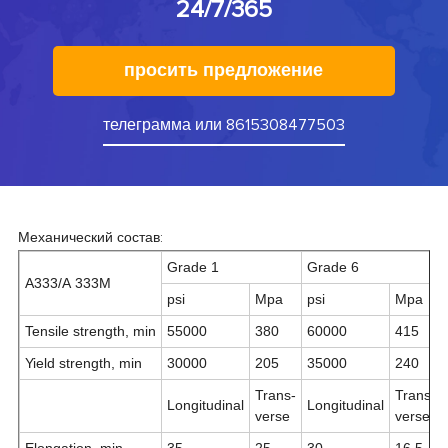
24/7/365
просить предложение
телеграмма или 8615308477503
Механический
состав:
Grade 1
Grade 6
A333/A 333M
psi
Mpa
psi
Mpa
Tensile strength, min
55000
380
60000
415
Yield strength, min
30000
205
35000
240
Trans-
Trans-
Longitudinal
Longitudinal
verse
verse